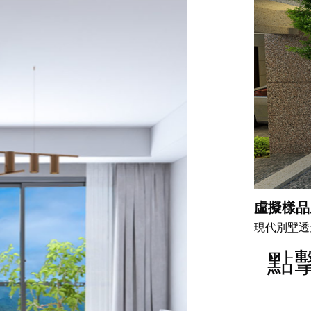
虛擬樣品
現代別墅透
點