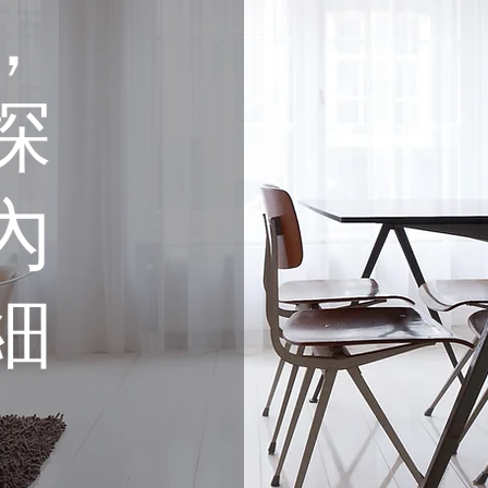
，
探
內
細