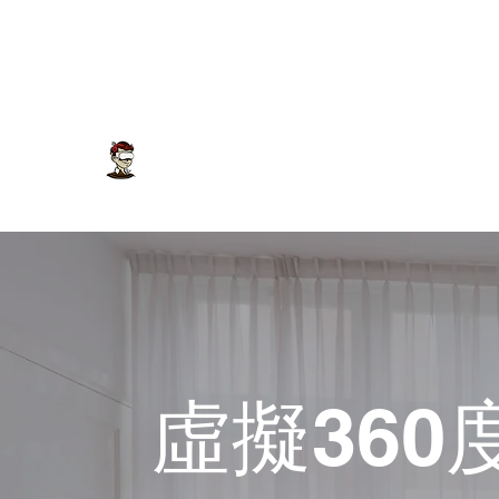
3dd@3dd.com.tw
04
22858855
泓昌影像設計
房地產廣告多媒體公司
虛擬360